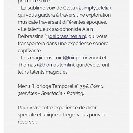
première soirée.
- La sublime voix de Clélia (
@simply_clelia
),
qui vous guidera à travers une exploration
musicale traversant différentes époques.
- Le talentueux saxophoniste Alain
Delbrassine (
@delbrassinealain
), qui vous
transportera dans une expérience sonore
captivante.
- Les magiciens Loïr (
@loicperrin2000
) et
Thomas (
@thomas.lemlin
), qui dévoileront
leurs talents magiques.
Menu “Horloge Temporelle” 75€
(Menu
3services + Spectacle + Parking)
Pour vivre cette expérience de dîner
spéciale et unique à Liège, vous pouvez
réserver: