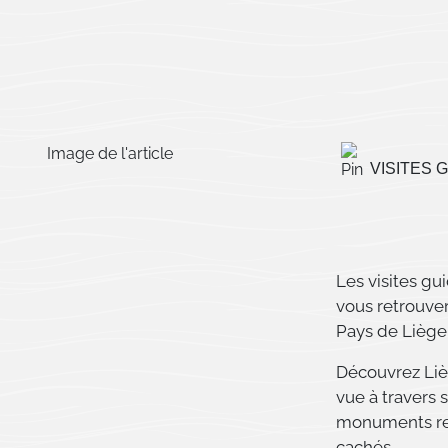
VISITES 
Les visites gu
vous retrouve
Pays de Liège
Découvrez Liè
vue à travers 
monuments rem
cachés…