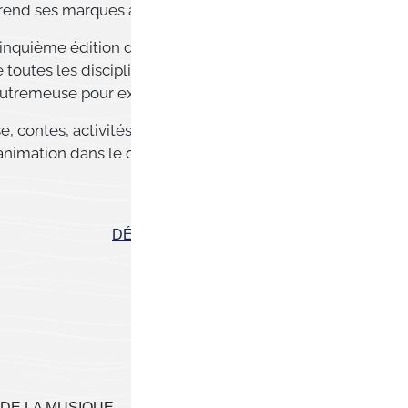
rend ses marques à Liège !
cinquième édition de Connexion Urbaines.
e toutes les disciplines seront présents dans
Outremeuse pour exprimer leur talent.
, contes, activités pour enfants... De quoi
nimation dans le quartier et divertir petits et
DÉCOUVRIR LE PROGRAMME
 DE LA MUSIQUE