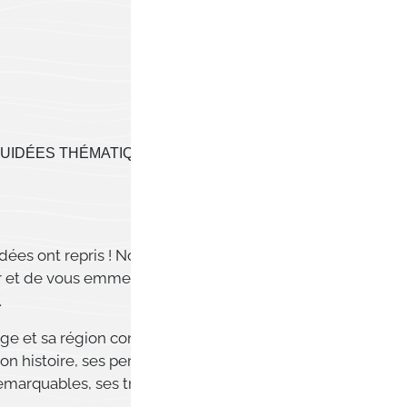
EN SAVOIR PLUS
GUIDÉES THÉMATIQUES
idées ont repris ! Nos guides sont ravis de
r et de vous emmener à la découverte du
.
ge et sa région comme vous ne l’avez jamais
son histoire, ses personnages célèbres, ses
arquables, ses trésors artistiques, ses coins