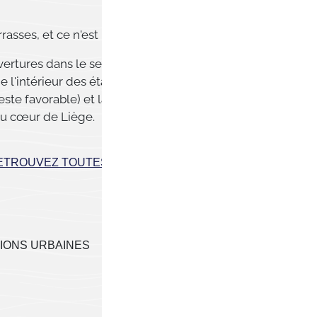
asses, et ce n'est pas fini...
tures dans le secteur culturel, touristique
 l'intérieur des établissements horeca, la
reste favorable) et la réouverture des
 au cœur de Liège.
ETROUVEZ TOUTES LES MESURES PRÉVUES
IONS URBAINES