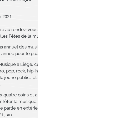
in 2021
ra au rendez-vous de ce mois de juin avec
elles Fêtes de la musique !
s annuel des musicophiles va pouvoir se
 année pour le plus grand plaisir des artistes.
Musique à Liège, c’est 4 jours de concerts
tro, pop, rock, hip-hop, blues, folk, soul,
k, jeune public… et des dizaines d’artistes de
.
x quatre coins et au coeur de Liège vous
 fêter la musique. Une vingtaine de lieux,
e partie en extérieur, vous accueille durant ce
 juin.