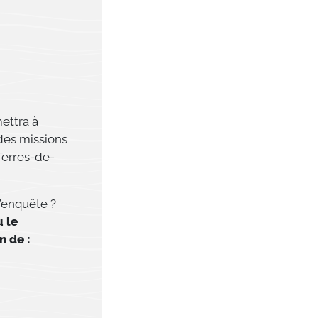
mettra à
 des missions
Terres-de-
l’enquête ?
 le
n de :