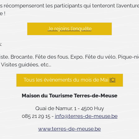
s récompenseront les participants qui tenteront l’aventure
e !
Je rejoins l'enquête
:
ste, Brocante, Fête des fous, Expo, Fête du vélo, Pique-n
 Visites guidées, etc...
Tous les évènements du mois de Mai
ICI
Maison du Tourisme Terres-de-Meuse
Quai de Namur, 1 - 4500 Huy
085 21 29 15 -
info@terres-de-meuse.be
www.terres-de-meuse.be