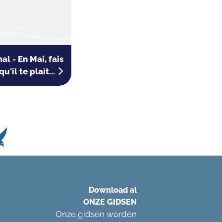
 - En Mai, fais
qu'il te plait...
Download al
ONZE GIDSEN
Onze gidsen worden