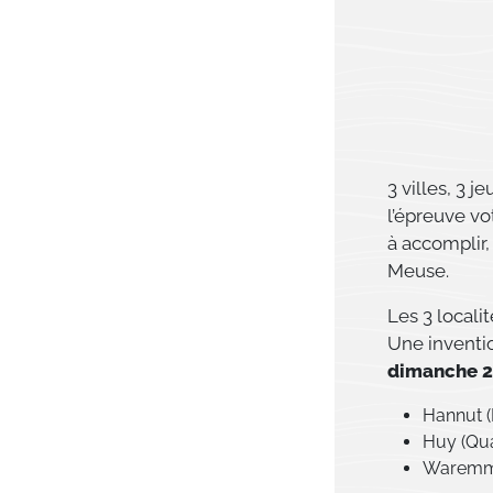
3 villes, 3 
l’épreuve vo
à accomplir
Meuse.
Les 3 locali
Une invent
dimanche 25
Hannut (
Huy (Qu
Waremme 