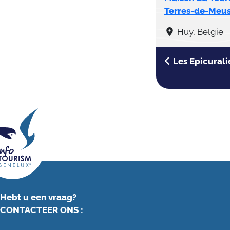
Terres-de-Meu
Huy, Belgie
Les Epicurali
Hebt u een vraag?
CONTACTEER ONS
: