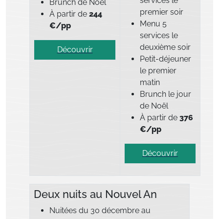
services le
Brunch de Noël
premier soir
À partir de
244
Menu 5
€/pp
services le
deuxième soir
Découvrir
Petit-déjeuner
le premier
matin
Brunch le jour
de Noël
À partir de
376
€/pp
Découvrir
Deux nuits au Nouvel An
Nuitées du 30 décembre au