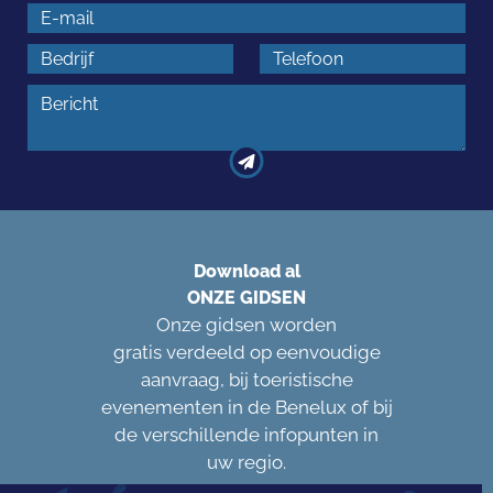
Download al
ONZE GIDSEN
Onze gidsen worden
gratis verdeeld op eenvoudige
aanvraag, bij toeristische
evenementen in de Benelux of bij
de verschillende infopunten in
uw regio.