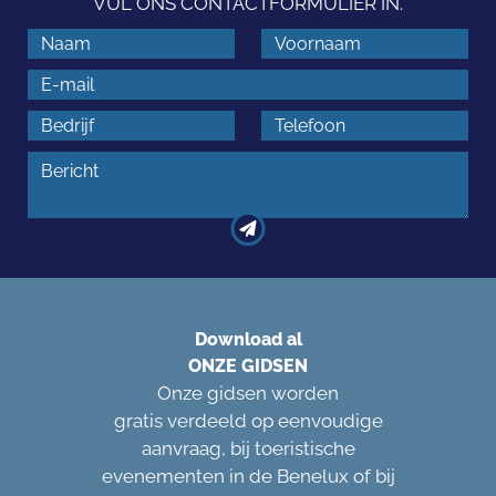
VUL ONS CONTACTFORMULIER IN.
Download al
ONZE GIDSEN
Onze gidsen worden
gratis verdeeld op eenvoudige
aanvraag, bij toeristische
evenementen in de Benelux of bij