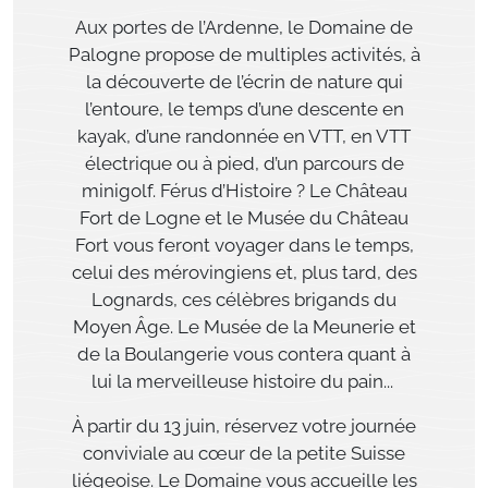
Aux portes de l’Ardenne, le
Domaine de
Palogne
propose de multiples activités, à
la découverte de l’écrin de nature qui
l’entoure, le temps d’une
descente en
kayak,
d’une
randonnée en VTT
, en
VTT
électrique
ou
à pied,
d’un parcours de
minigolf
.
Férus d’Histoire ? Le
Château
Fort de Logne
et le
Musée du Château
Fort
vous feront voyager dans le temps,
celui des mérovingiens et, plus tard, des
Lognards, ces célèbres brigands du
Moyen Âge.
Le Musée de la Meunerie et
de la Boulangerie
vous contera quant à
lui la merveilleuse histoire du pain...
À partir du
13 juin
, réservez votre journée
conviviale au cœur de la petite Suisse
liégeoise.
Le Domaine vous accueille les