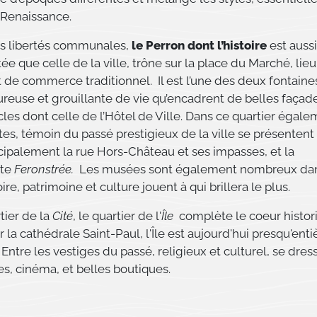
 Renaissance.
s libertés communales,
le Perron dont l’histoire
est aussi
que celle de la ville, trône sur la place du Marché, lie
 de commerce traditionnel. Il est l’une des deux fontaine
reuse et grouillante de vie qu’encadrent de belles façad
ècles dont celle de l’Hôtel de Ville. Dans ce quartier égal
es, témoin du passé prestigieux de la ville se présentent 
cipalement la rue Hors-Château et ses impasses, et la
te
Feronstrée.
Les musées sont également nombreux dan
oire, patrimoine et culture jouent à qui brillera le plus.
tier de la
Cité
, le quartier de l'
Île
complète le coeur histor
la cathédrale Saint-Paul, l'Île est aujourd'hui presqu'ent
 Entre les vestiges du passé, religieux et culturel, se dres
s, cinéma, et belles boutiques.