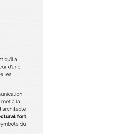
 qu’il a
œur d’une
e les
munication
 met à la
d architecte
ctural fort
,
e symbole du