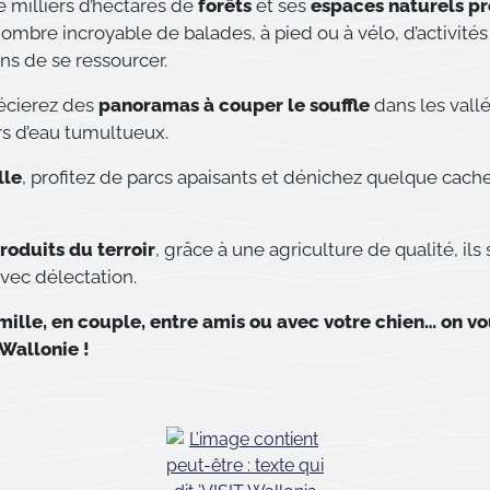
 milliers d’hectares de
forêts
et ses
espaces naturels p
mbre incroyable de balades, à pied ou à vélo, d’activités
ns de se ressourcer.
écierez des
panoramas à couper le souffle
dans les vall
rs d’eau tumultueux.
lle
, profitez de parcs apaisants et dénichez quelque cach
roduits du terroir
, grâce à une agriculture de qualité, ils 
vec délectation.
amille, en couple, entre amis ou avec votre chien… on vo
 Wallonie !