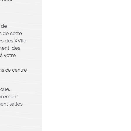
u de
s de cette
es des XVIIe
ement, des
à votre
s ce centre
ique.
ièrement
sent salles