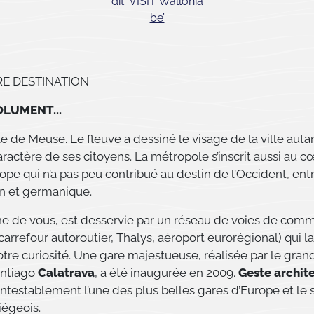
RE DESTINATION
OLUMENT...
lle de Meuse. Le fleuve a dessiné le visage de la ville autant
ractère de ses citoyens. La métropole s’inscrit aussi au c
ope qui n’a pas peu contribué au destin de l’Occident, entr
n et germanique.
he de vous, est desservie par un réseau de voies de com
carrefour autoroutier, Thalys, aéroport eurorégional) qui la
tre curiosité. Une gare majestueuse, réalisée par le gran
antiago
Calatrava
, a été inaugurée en 2009.
Geste archite
ontestablement l’une des plus belles gares d’Europe et l
iégeois.