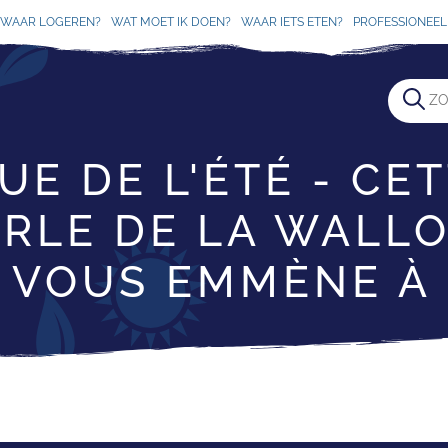
WAAR LOGEREN?
WAT MOET IK DOEN?
WAAR IETS ETEN?
PROFESSIONEEL 
E DE L'ÉTÉ - CE
RLE DE LA WALL
 VOUS EMMÈNE À 