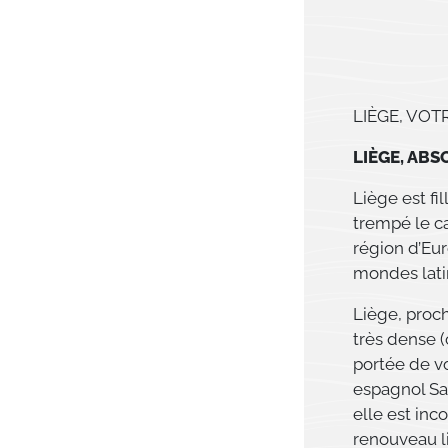
LIÈGE, VOT
LIÈGE, ABS
Liège est fi
trempé le ca
région d’Eur
mondes lati
Liège, proc
très dense (
portée de vo
espagnol S
elle est inc
renouveau l