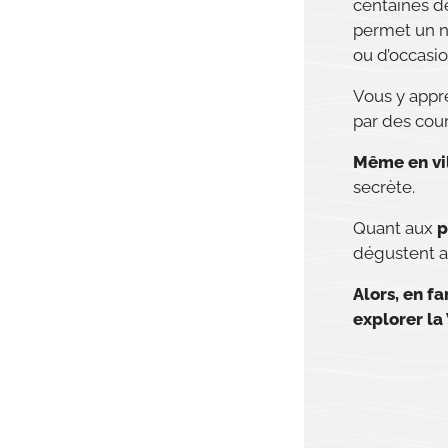
centaines de
permet un no
ou d’occasio
Vous y appr
par des cou
Même en vi
secrète.
Quant aux
p
dégustent a
Alors, en f
explorer la