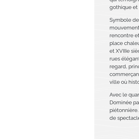
gothique et
Symbole de
mouvementée 
rencontre et
place chaleu
et XVIIIe si
rues élégant
regard, prin
commerçan
ville où hist
Avec le quar
Dominée par 
piétonnière.
de spectacle