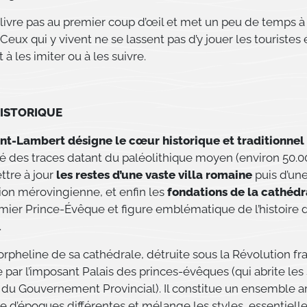
livre pas au premier coup d’œil et met un peu de temps à 
 Ceux qui y vivent ne se lassent pas d’y jouer les touristes 
 à les imiter ou à les suivre.
ISTORIQUE
int-Lambert désigne le cœur historique et traditionnel
vé des traces datant du paléolithique moyen (environ 50.0
ttre à jour
les restes d’une vaste villa romaine
puis d’un
on mérovingienne, et enfin les
fondations de la cathédr
emier Prince-Évêque et figure emblématique de l’histoire d
.
orpheline de sa cathédrale, détruite sous la Révolution fra
par l’imposant Palais des princes-évêques (qui abrite les
t du Gouvernement Provincial). Il constitue un ensemble ar
e d’époques différentes et mélange les styles, essentiel