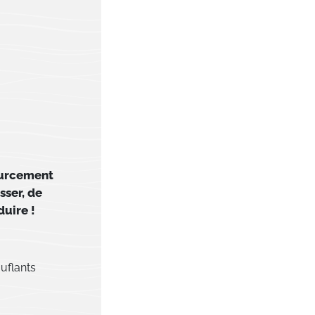
ourcement
sser, de
duire !
uflants