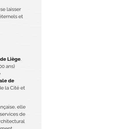
se laisser
éternels et
 de Liège
.
00 ans)
e
ale de
e la Cité et
nçaise, elle
 services de
chitectural
lement