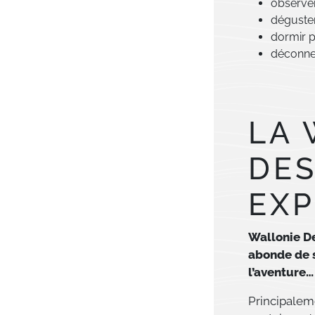
observer
déguster
dormir p
déconnec
LA 
DES
EX
Wallonie De
abonde de s
l’aventure…
Principalem