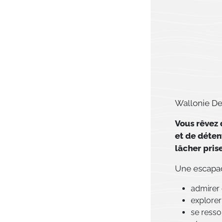
Wallonie Des
Vous rêvez
et de déten
lâcher pris
Une escapade
admirer 
explorer 
se resso