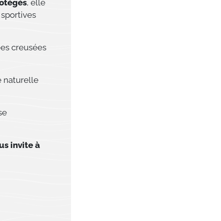
rotégés
, elle
 sportives
ées creusées
e naturelle
se
us invite à