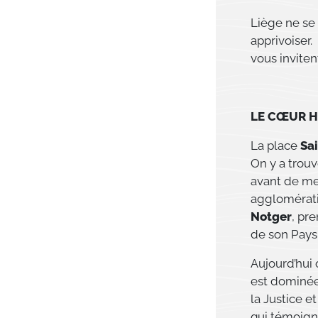
Liège ne se 
apprivoiser.
vous invitent
LE CŒUR H
La place
Sa
On y a trou
avant de me
agglomérati
Notger
, pr
de son Pays
Aujourd’hui 
est dominée 
la Justice e
qui témoign