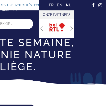
FR
EN
NL
ADVIES ?
ACTUALITÉS
CONTACT
ONZE PARTNERS
Previous
Next
TTE SEMAINE,
ONIE NATURE
LIÈGE.