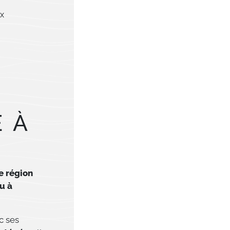
ux
 À
e région
u à
c ses