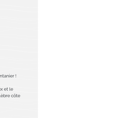
intanier !
x et le
lèbre côte