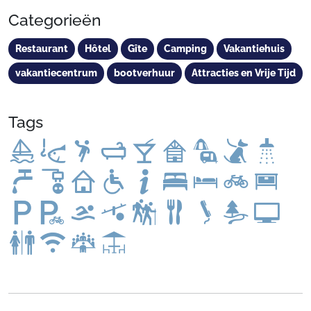
Categorieën
Restaurant
Hôtel
Gîte
Camping
Vakantiehuis
vakantiecentrum
bootverhuur
Attracties en Vrije Tijd
Tags