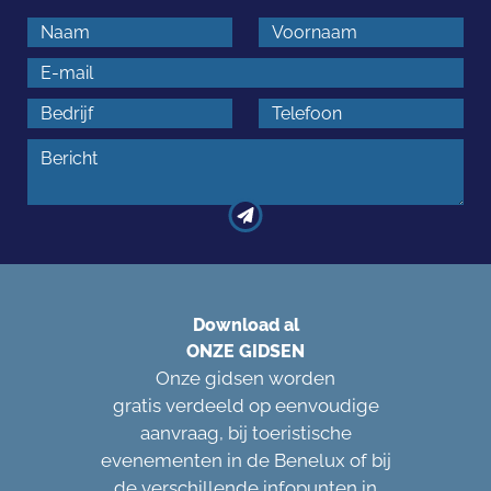
Download al
ONZE GIDSEN
Onze gidsen worden
gratis verdeeld op eenvoudige
aanvraag, bij toeristische
evenementen in de Benelux of bij
de verschillende infopunten in