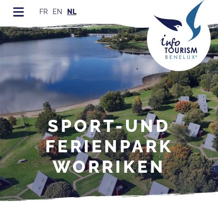
FR
EN
NL
SPORT-UND
FERIENPARK
WORRIKEN