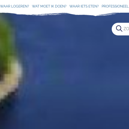
WAAR LOGEREN?
WAT MOET IK DOEN?
WAAR IETS ETEN?
PROFESSIONEEL 