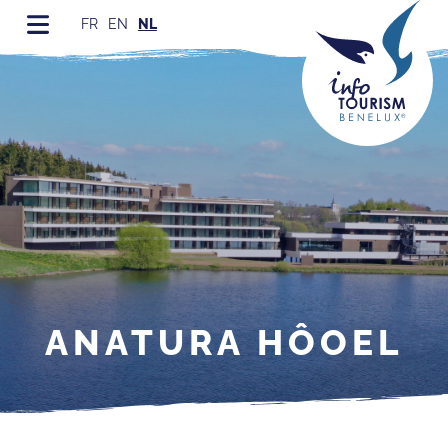
FR
EN
NL
ANATURA HÔOEL