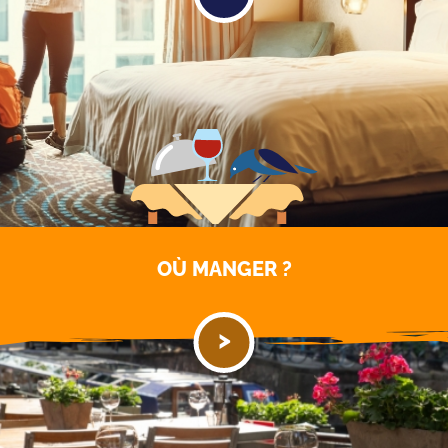
OÙ
MANGER ?
>