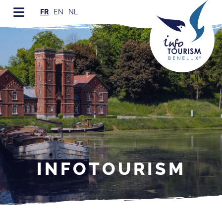
FR
EN
NL
INFOTOURISM