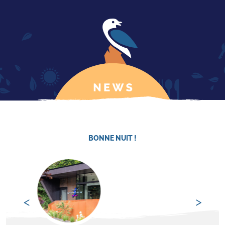
BONNE NUIT !
<
>
Previous
Nex