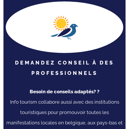
chaque année le début de l'été à Eupen. Ces
festivités s'inscrivent dans le cadre de «
Sommer in Eupen », un programme estival
riche en activités culturelles, musicales et
récréatives qui anime la ville tout au long de la
saison. Entre patrimoine, gastronomie,
shopping et nature, Eupen constitue une
destination idéale pour une escapade dans les
Cantons de l'Est. Plus d'informations :
DEMANDEZ CONSEIL À DES
www.eupenlives.be
PROFESSIONNELS
Besoin de conseils adaptés? ?
Info tourism collabore aussi avec des institutions
touristiques pour promouvoir toutes les
manifestations locales en belgique, aux pays-bas et