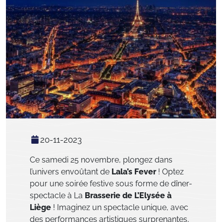
20-11-2023
Ce samedi 25 novembre, plongez dans
l’univers envoûtant de
Lala’s Fever
! Optez
pour une soirée festive sous forme de dîner-
spectacle à La
Brasserie de L’Elysée à
Liège
! Imaginez un spectacle unique, avec
des performances artistiques surprenantes,