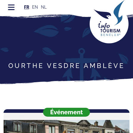
FR
EN
NL
OURTHE VESDRE AMBLÈVE
Événement