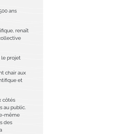
500 ans
fique, renaît
collective
 le projet
nt chair aux
tifique et
x côtés
s au public.
elle-même
es des
a