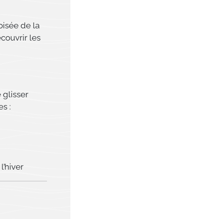
oisée de la
écouvrir les
 glisser
es :
’hiver