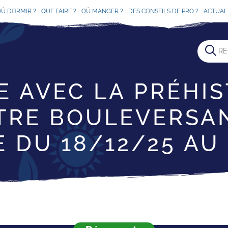
OÙ DORMIR ?
QUE FAIRE ?
OÙ MANGER ?
DES CONSEILS DE PRO ?
ACTUAL
E AVEC LA PRÉHIS
RE BOULEVERSA
 DU 18/12/25 AU 