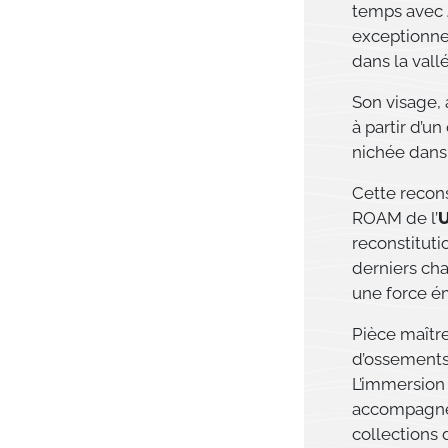
temps avec
exceptionnel
dans la vall
Son visage, 
à partir d’u
nichée dans
Cette recons
ROAM de l’
U
reconstituti
derniers cha
une force ém
Pièce maître
d’ossements 
L’immersion
accompagne l
collections