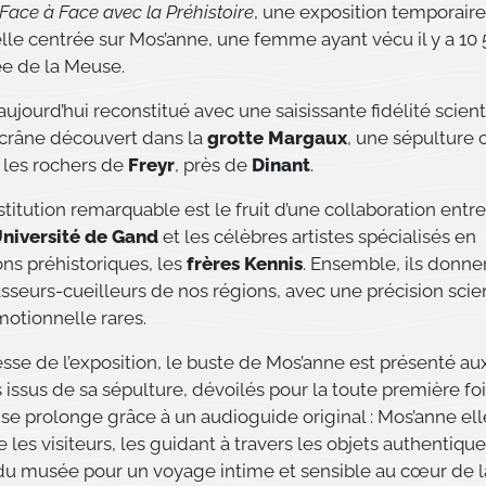
Face à Face avec la Préhistoire
, une exposition temporaire
le centrée sur Mos’anne, une femme ayant vécu il y a 10 
ée de la Meuse.
aujourd’hui reconstitué avec une saisissante fidélité scienti
n crâne découvert dans la
grotte Margaux
, une sépulture 
 les rochers de
Freyr
, près de
Dinant
.
titution remarquable est le fruit d’une collaboration entre
niversité de Gand
et les célèbres artistes spécialisés en
ons préhistoriques, les
frères Kennis
. Ensemble, ils donne
sseurs-cueilleurs de nos régions, avec une précision scien
otionnelle rares.
sse de l’exposition, le buste de Mos’anne est présenté au
issus de sa sépulture, dévoilés pour la toute première foi
 se prolonge grâce à un audioguide original : Mos’anne 
es visiteurs, les guidant à travers les objets authentiqu
 du musée pour un voyage intime et sensible au cœur de l