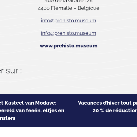
Rue de la Grotte 128
4400 Flémalle – Belgique
info@prehisto.museum
info@prehisto.museum
www.prehisto.museum
 sur :
et Kasteel van Modave:
Vacances d’hiver tout pr
reld van feeën, elfjes en
20 % de réductio
nsters