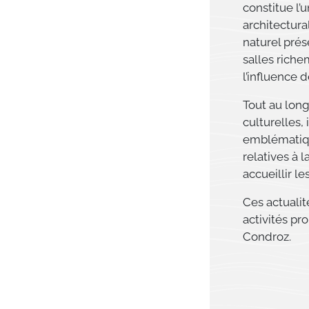
constitue l’
architectur
naturel prés
salles riche
l’influence 
Tout au long
culturelles,
emblématiq
relatives à l
accueillir le
Ces actualit
activités pr
Condroz.