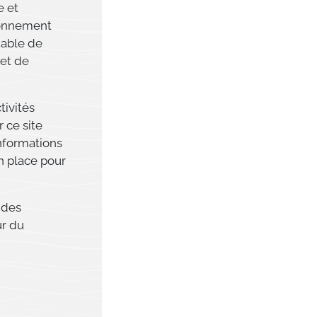
e et
ironnement
uable de
 et de
tivités
 ce site
nformations
en place pour
 des
ur du