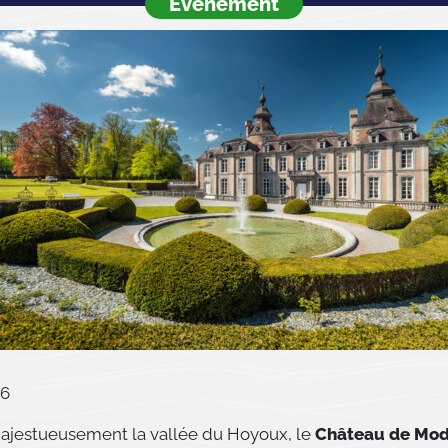
Événement
26
jestueusement la vallée du Hoyoux, le
Château de Mo