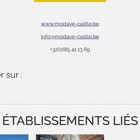
www.modave-castle.be
info@modave-castle.be
+32(0)85 41 13 69
 sur :
ÉTABLISSEMENTS LIÉS