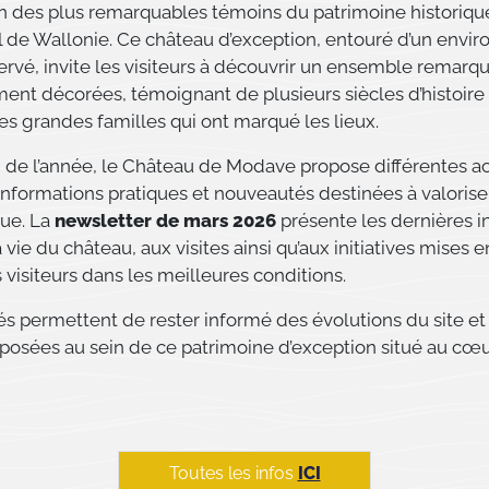
un des plus remarquables témoins du patrimoine historiqu
al de Wallonie. Ce château d’exception, entouré d’un env
ervé, invite les visiteurs à découvrir un ensemble remarq
ment décorées, témoignant de plusieurs siècles d’histoire
des grandes familles qui ont marqué les lieux.
 de l’année, le Château de Modave propose différentes ac
 informations pratiques et nouveautés destinées à valoriser
ue. La
newsletter de mars 2026
présente les dernières i
a vie du château, aux visites ainsi qu’aux initiatives mises 
s visiteurs dans les meilleures conditions.
és permettent de rester informé des évolutions du site et
oposées au sein de ce patrimoine d’exception situé au cœ
Toutes les infos
ICI