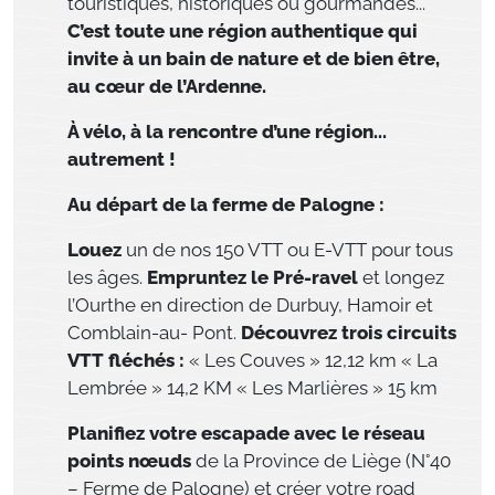
touristiques, historiques ou gourmandes...
C’est toute une région authentique qui
invite à un bain de nature et de bien être,
au cœur de l’Ardenne.
À vélo, à la rencontre d’une région...
autrement !
Au départ de la ferme de Palogne :
Louez
un de nos 150 VTT ou E-VTT pour tous
les âges.
Empruntez le Pré-ravel
et longez
l’Ourthe en direction de Durbuy, Hamoir et
Comblain-au- Pont.
Découvrez trois circuits
VTT fléchés :
« Les Couves » 12,12 km « La
Lembrée » 14,2 KM « Les Marlières » 15 km
Planifiez votre escapade avec le réseau
points nœuds
de la Province de Liège (N°40
– Ferme de Palogne) et créer votre road