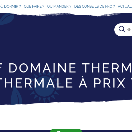
OÙ DORMIR ?
QUE FAIRE ?
OÙ MANGER ?
DES CONSEILS DE PRO ?
ACTUAL
 DOMAINE THERM
THERMALE À PRIX 