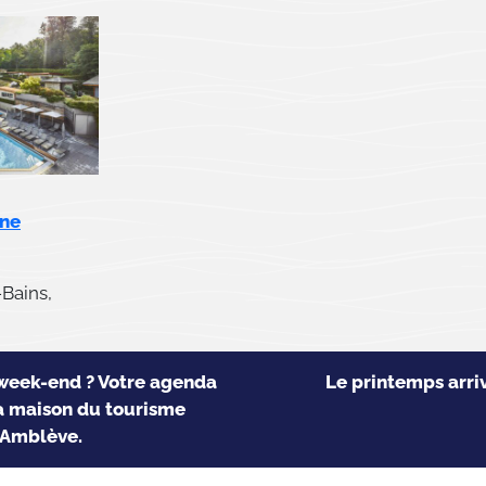
ne
Bains,
week-end ? Votre agenda
Le printemps arri
a maison du tourisme
-Amblève.