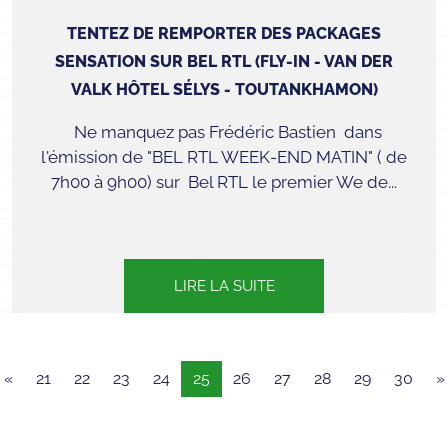
TENTEZ DE REMPORTER DES PACKAGES
SENSATION SUR BEL RTL (FLY-IN - VAN DER
VALK HÔTEL SÉLYS - TOUTANKHAMON)
Ne manquez pas Frédéric Bastien dans
l'émission de "BEL RTL WEEK-END MATIN" ( de
7h00 à 9h00) sur Bel RTL le premier We de...
LIRE LA SUITE
«
21
22
23
24
25
26
27
28
29
30
»