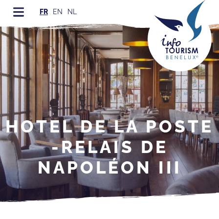
FR
EN
NL
HOTEL DE LA POSTE
-RELAIS DE
NAPOLÉON III