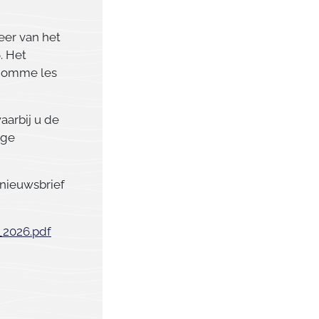
eer van het
. Het
 Comme les
aarbij u de
ige
 nieuwsbrief
_2026.pdf