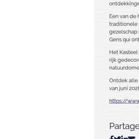
ontdekkingen
Een van de 
traditionele
gezelschap 
Gens qui ont
Het Kasteel
rijk gedeco
natuurdomei
Ontdek alle 
van juni 202
https://www
Partager