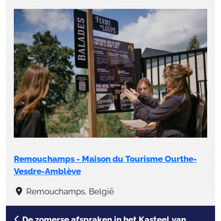
Remouchamps - Maison du Tourisme Ourthe-
Vesdre-Amblève
Remouchamps, België
De zomerse afspraken in het Kasteel van