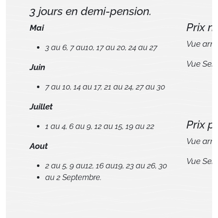
3 jours en demi-pension.
Prix 
Mai
Vue arri
3 au 6, 7 au10, 17 au 20, 24 au 27
Vue Sem
Juin
7 au 10, 14 au 17, 21 au 24, 27 au 30
Juillet
Prix p
1 au 4, 6 au 9, 12 au 15, 19 au 22
Vue arr
Aout
Vue Sem
2 au 5, 9 au12, 16 au19, 23 au 26, 30
au 2 Septembre.