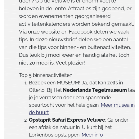
doen? Op de Veluwe is er enorm veel te
beleven in de lente. Attracties zijn geopend, er
worden evenementen georganiseerd
activiteitenkalenders worden bekend gemaakt.
Via onze website en Facebook delen we vaak
tips. In deze nieuwsbrief delen we een aantal
van die tips voor binnen- en buitenactiviteiten.
Dus leuk bij mooi weer en handig als het toch
niet zo mooi is. Veel plezier!
Top 5 binnenactiviteiten
Bezoek een MUSEUM! Ja, dat kan zelfs in
Otterlo. Bij Het
Nederlands Tegelmuseum
laat
je je verrassen door een spannende
speurtocht voor het hele gezin.
Meer musea in
de buurt
Opstaprit Safari Express Veluwe
: Ga onder
een afdak de natuur in. U kunt bij het
Lorkenbos opstappen.
Meer info