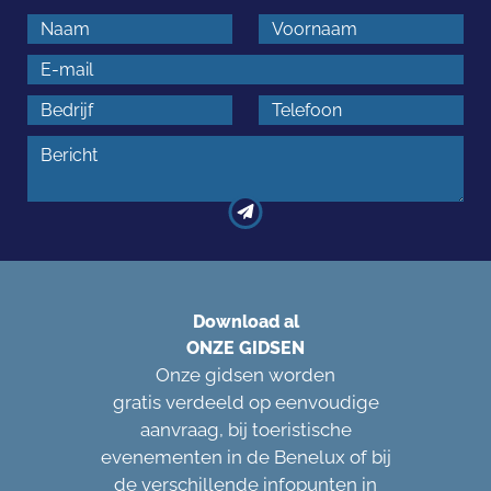
Download al
ONZE GIDSEN
Onze gidsen worden
gratis verdeeld op eenvoudige
aanvraag, bij toeristische
evenementen in de Benelux of bij
de verschillende infopunten in