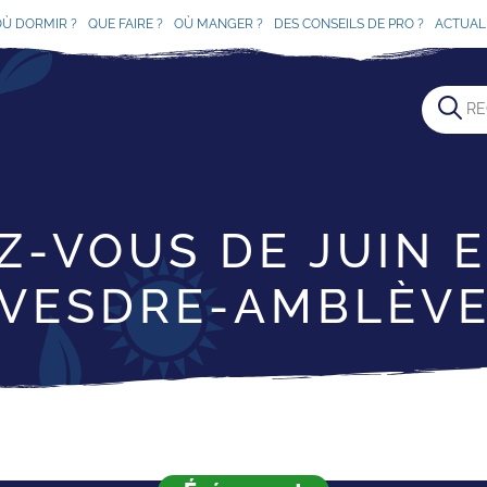
OÙ DORMIR ?
QUE FAIRE ?
OÙ MANGER ?
DES CONSEILS DE PRO ?
ACTUAL
Z-VOUS DE JUIN 
VESDRE-AMBLÈV