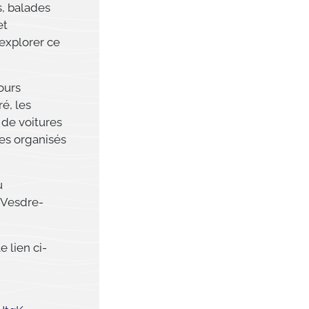
s, balades
et
 explorer ce
ours
é, les
 de voitures
es organisés
u
-Vesdre-
 lien ci-