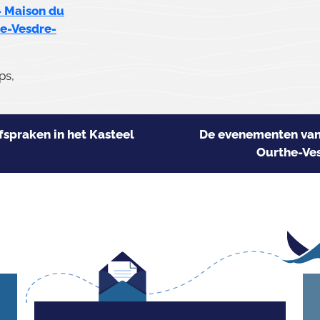
 Maison du
e-Vesdre-
s,
spraken in het Kasteel
De evenementen van 
Ourthe-Ve