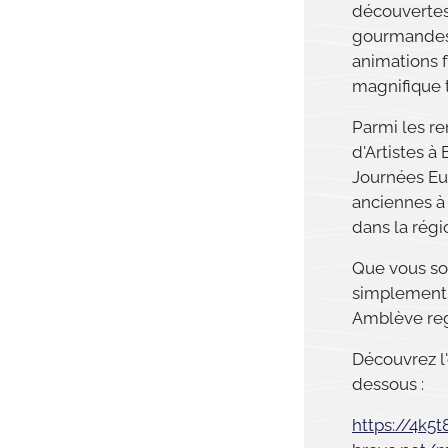
découvertes
gourmandes, 
animations f
magnifique t
Parmi les r
d'Artistes à
Journées Eu
anciennes à
dans la régi
Que vous so
simplement à
Amblève rego
Découvrez l'
dessous :
https://4k5t8