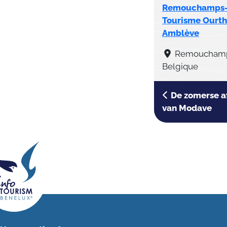
Remouchamps-
Tourisme Ourth
Amblève
Remouchamp
Belgique
De zomerse af
van Modave