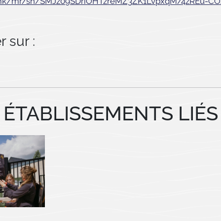
/mk/mr/sh/SMJz09SDriOHTzreMZ3ZK1LvpxqM/4zREu-CO
 sur :
ÉTABLISSEMENTS LIÉS