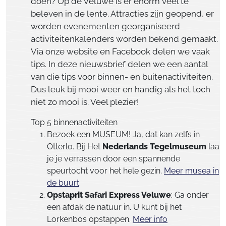
doen? Op de Veluwe is er enorm veel te
beleven in de lente. Attracties zijn geopend, er
worden evenementen georganiseerd
activiteitenkalenders worden bekend gemaakt.
Via onze website en Facebook delen we vaak
tips. In deze nieuwsbrief delen we een aantal
van die tips voor binnen- en buitenactiviteiten.
Dus leuk bij mooi weer en handig als het toch
niet zo mooi is. Veel plezier!
Top 5 binnenactiviteiten
Bezoek een MUSEUM! Ja, dat kan zelfs in
Otterlo. Bij Het
Nederlands Tegelmuseum
laat
je je verrassen door een spannende
speurtocht voor het hele gezin.
Meer musea in
de buurt
Opstaprit Safari Express Veluwe
: Ga onder
een afdak de natuur in. U kunt bij het
Lorkenbos opstappen.
Meer info