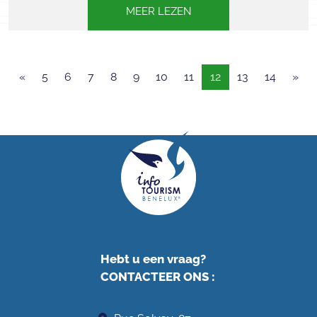
MEER LEZEN
«
5
6
7
8
9
10
11
12
13
14
»
Hebt u een vraag?
CONTACTEER ONS
: