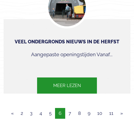
VEEL ONDERGRONDS NIEUWS IN DE HERFST
Aangepaste openingstijden Vanaf...
MEER LEZEN
«
2
3
4
5
6
7
8
9
10
11
»