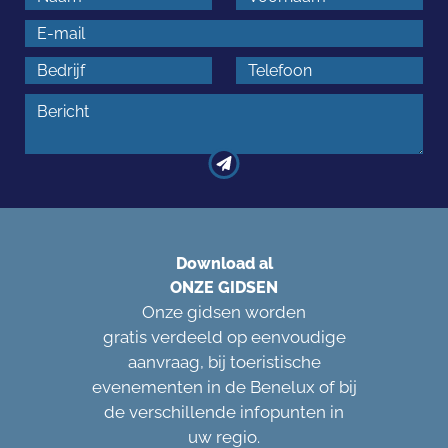
Download al
ONZE GIDSEN
Onze gidsen worden
gratis verdeeld op eenvoudige
aanvraag, bij toeristische
evenementen in de Benelux of bij
de verschillende infopunten in
uw regio.