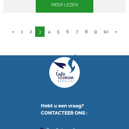
MEER LEZEN
«
1
2
3
4
5
6
7
8
9
10
»
Hebt u een vraag?
CONTACTEER ONS
: