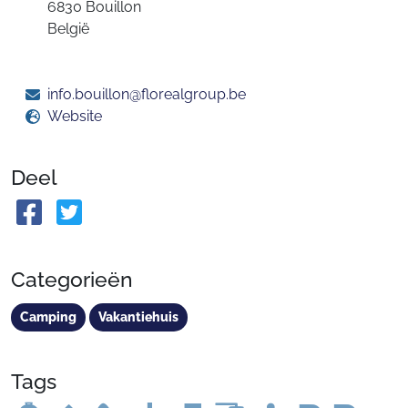
6830 Bouillon
België
info.bouillon@florealgroup.be
Website
Deel
Categorieën
Camping
Vakantiehuis
Tags