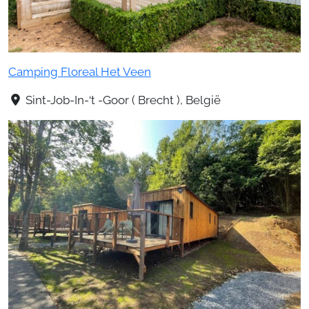
Camping Floreal Het Veen
Sint-Job-In-‘t -Goor ( Brecht ), België